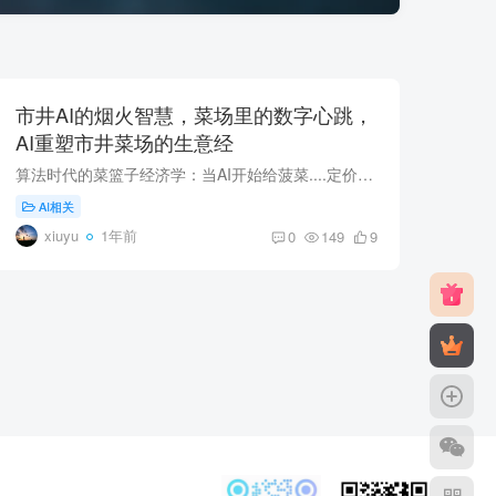
市井AI的烟火智慧，菜场里的数字心跳，
AI重塑市井菜场的生意经
算法时代的菜篮子经济学：当AI开始给菠菜....定价清晨五点半，天边刚泛起鱼肚白，老张的电动三轮已经碾过湿漉漉的柏油路。车斗里的西红柿还沾着露水，他却顾不上擦拭眼镜片上的雾气——手机屏幕...
AI相关
xiuyu
1年前
0
149
9