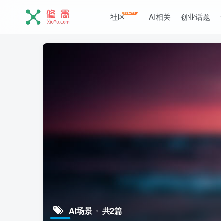
NEW
社区
AI相关
创业话题
AI场景
共2篇