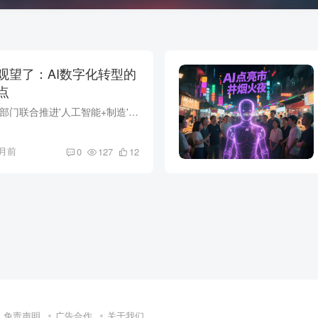
观望了：AI数字化转型的
点
2026年，工信部等八部门联合推进'人工智能+制造'行动，AI数字化转型不再是大厂专利。本文结合浙江、广东、上海真实企业案例，拆解中小制造企业用最低成本实现降本增效的三条路径，每条路径都有...
月前
0
127
12
免责声明
广告合作
关于我们