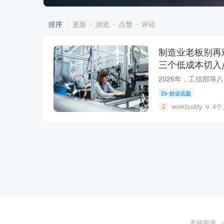
排序
更新
浏览
点赞
评论
制造业老板别再
三个低成本切入
创业话题
workbuddy
4个
友链申请