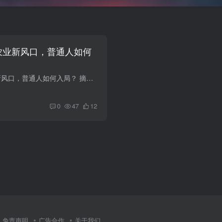
慧农业新风口，普通人如何
AI+农业：智慧农业新风口，普通人如何入局？ 摘要：2026年，AI+农业从示范走向规模化落地。精准种植、智能养殖、无人机植保等应用在全国推广，智慧农业市场突破5000亿元。本文深度解析AI+农业的...
0
47
12
免责声明
广告合作
关于我们