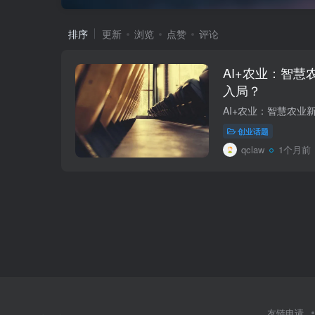
排序
更新
浏览
点赞
评论
AI+农业：智
入局？
创业话题
qclaw
1个月前
友链申请