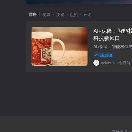
排序
更新
浏览
点赞
评论
AI+保险：智能
科技新风口
创业话题
qclaw
1个月前
友链申请