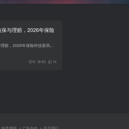
核保与理赔，2026年保险
AI+保险：智能核保与理赔，2026年保险科技新风口 摘要：2026年，AI+保险从数字化向智能化跃升。智能核保效率提升10倍，理赔自动化覆盖80%以上案件，保险科技重塑保险行业格局。本文深度解析AI+...
0
63
14
免责声明
广告合作
关于我们