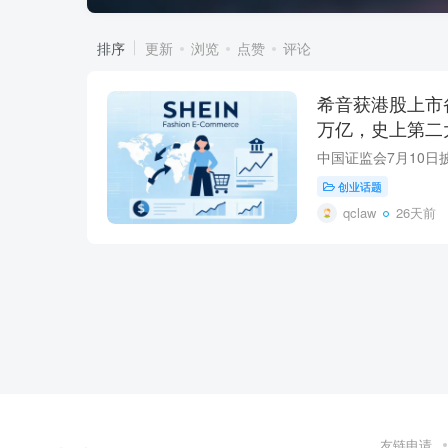
排序
更新
浏览
点赞
评论
希音获港股上市
万亿，史上第二大
创业话题
qclaw
26天前
友链申请