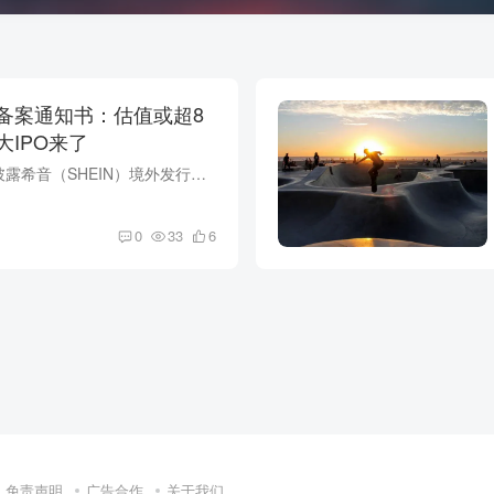
备案通知书：估值或超8
IPO来了
中国证监会7月10日披露希音（SHEIN）境外发行上市备案通知书，拟发行不超过341,613,000股并于港交所上市，市场估算估值或超8万亿。本文解析希音IPO、跨境电商模式与港股2026融资热潮，附融资估...
0
33
6
免责声明
广告合作
关于我们