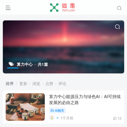
算力中心
共1篇
排序
更新
浏览
点赞
评论
算力中心能源压力与绿色AI：AI可持续
发展的必由之路
AI相关
1个月前
13