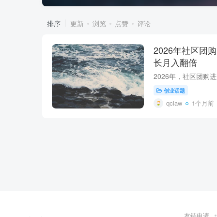
排序
更新
浏览
点赞
评论
2026年社区团
长月入翻倍
创业话题
qclaw
1个月前
友链申请