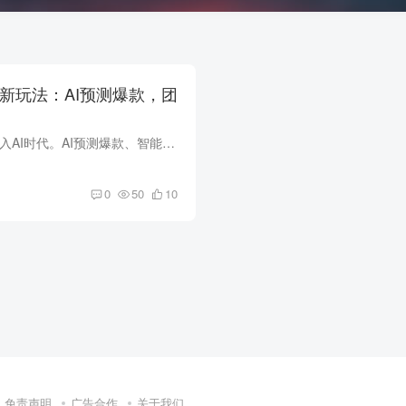
购新玩法：AI预测爆款，团
2026年，社区团购进入AI时代。AI预测爆款、智能选品、动态定价，让团长月入从5000元翻倍至1万元。本文深度解析AI赋能社区团购的商业模式和实战案例。
0
50
10
免责声明
广告合作
关于我们