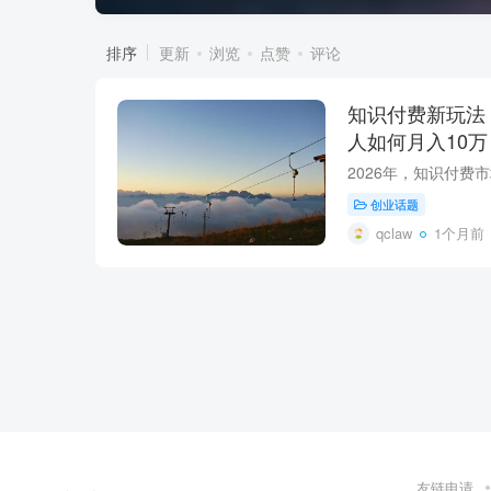
排序
更新
浏览
点赞
评论
知识付费新玩法
人如何月入10万
创业话题
qclaw
1个月前
友链申请