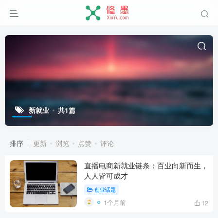
新就业
共1篇
排序
更新
浏览
点赞
评论
直播电商新就业链条：百业向新而生，
人人皆可成才
创业话题
1个月前
12