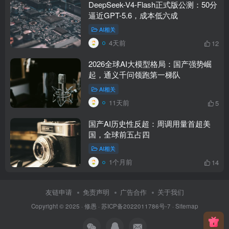
DeepSeek-V4-Flash正式版公测：50分
逼近GPT-5.6，成本低六成
AI相关
4天前
12
2026全球AI大模型格局：国产强势崛
起，通义千问领跑第一梯队
AI相关
11天前
5
国产AI历史性反超：周调用量首超美
国，全球前五占四
AI相关
1个月前
14
友链申请
免责声明
广告合作
关于我们
Copyright © 2025 ·
修愚
·
苏ICP备2022011786号-7
·
Sitemap