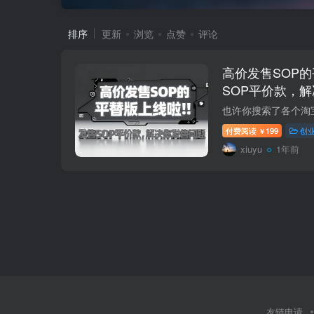
排序
更新
浏览
点赞
评论
高价发售SOP
SOP平价款，
付费阅读
199
创
￥
xiuyu
1年前
友链申请