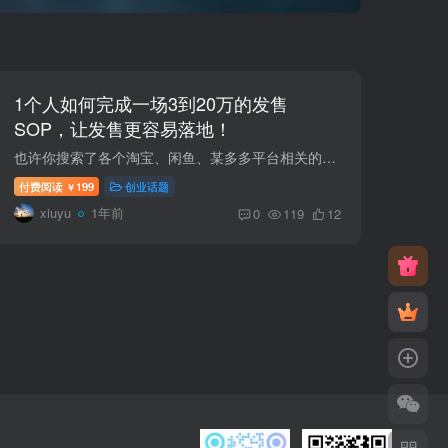
1个人如何完成一场3到20万的发售
SOP，让发售更容易落地！
也许你搜索了各个淘宝、闲鱼、某多多平台相关的发售SOP等关键词，你会发现1块钱买来一吨的乱七八糟的资料，你打开云盘一看，也无法找出来个资料重点和学习头绪……那么…… 1个人如何完成一场3...
付费阅读
199
创业话题
￥
xiuyu
1年前
0
119
12