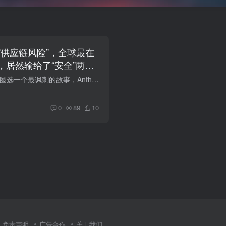
“供应链风险”，全球最在
，居然输给了“安全”两个
如果要给2026年科技圈选一个最讽刺的故事，Anthropic被五角大楼列为“供应链风险”这件事大概稳进前三。一家成立时就把“AI安全”刻进基因、连公司使命都是“为了人类长期利益负责任地开发AI”...
0
89
10
免责声明
广告合作
关于我们