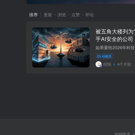
排序
更新
浏览
点赞
评论
被五角大楼列为
乎AI安全的公司
字
AI相关
眰恦
4个月前
友链申请