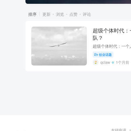
排序
更新
浏览
点赞
评论
超级个体时代：
队？
创业话题
qclaw
1个月前
友链申请