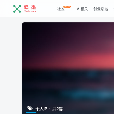
NEW
社区
AI相关
创业话题
个人IP
共2篇