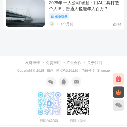
2026年’一人公司’崛起：用AI工具打造
个人IP，普通人也能年入百万？
创业话题
1个月前
14
友链申请
免责声明
广告合作
关于我们
Copyright © 2025 ·
修愚
·
苏ICP备2022011786号-7
·
Sitemap
扫码加QQ群
扫码加微信